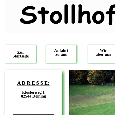
Anfahrt
Wir
Zur
zu uns
über uns
Startseite
A D R E S S E:
Klosterweg 1
82544 Deining
________________