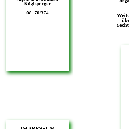
"orga
Köglsperger
08170/374
Weite
übe
rech
IMPRESSUM