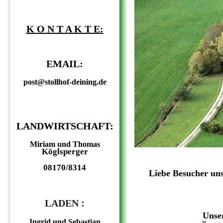
K O N T A K T E:
EMAIL:
post@stollhof-deining.de
LANDWIRTSCHAFT:
Miriam und Thomas
Köglsperger
08170/8314
Liebe Besucher uns
:
LADEN
Unser
Ingrid und Sebastian